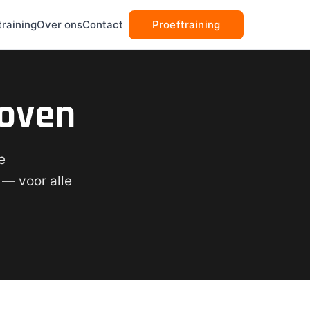
Proeftraining
raining
Over ons
Contact
hoven
e
 — voor alle