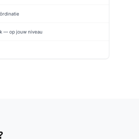
ördinatie
lek — op jouw niveau
?