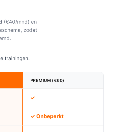
d
(€40/mnd) en
ngsschema, zodat
temd.
e trainingen.
PREMIUM (€60)
✓
✓ Onbeperkt