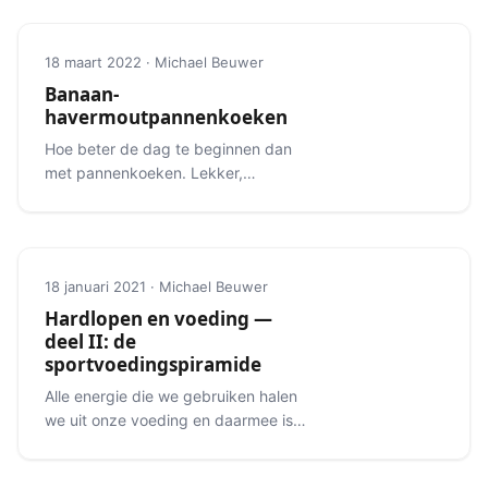
18 maart 2022 · Michael Beuwer
Banaan-
havermoutpannenkoeken
Hoe beter de dag te beginnen dan
met pannenkoeken. Lekker,
makkelijk en een ideale maaltijd voor
de wedstrijd of een flinke training.
18 januari 2021 · Michael Beuwer
Hardlopen en voeding —
deel II: de
sportvoedingspiramide
Alle energie die we gebruiken halen
we uit onze voeding en daarmee is
het ook de brandstof voor onze
looptrainingen.