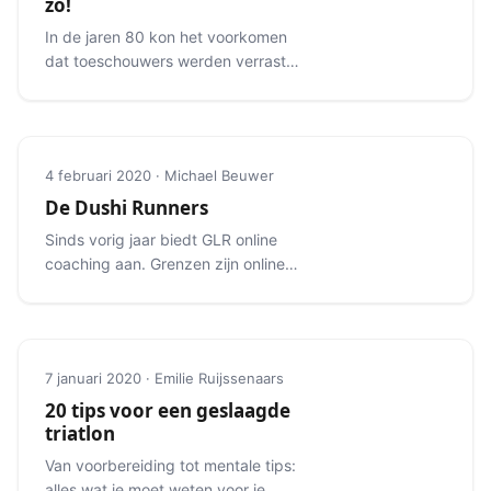
zo!
In de jaren 80 kon het voorkomen
dat toeschouwers werden verrast
met een omkleedsessie in de
wisselzone.
4 februari 2020 · Michael Beuwer
De Dushi Runners
Sinds vorig jaar biedt GLR online
coaching aan. Grenzen zijn online
geen beperking: we begeleiden ook
internationale lopers.
7 januari 2020 · Emilie Ruijssenaars
20 tips voor een geslaagde
triatlon
Van voorbereiding tot mentale tips:
alles wat je moet weten voor je