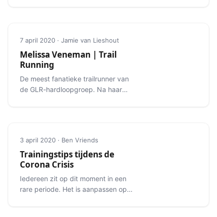
7 april 2020 · Jamie van Lieshout
Melissa Veneman | Trail
Running
De meest fanatieke trailrunner van
de GLR-hardloopgroep. Na haar
eerste trailrun was Melissa niet meer
te stoppen.
3 april 2020 · Ben Vriends
Trainingstips tijdens de
Corona Crisis
Iedereen zit op dit moment in een
rare periode. Het is aanpassen op
werkgebied, in je sociale leven, maar
ook op sportgebied.