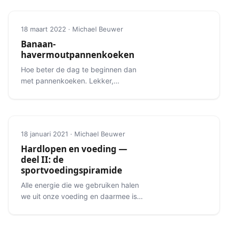
18 maart 2022 · Michael Beuwer
Banaan-
havermoutpannenkoeken
Hoe beter de dag te beginnen dan
met pannenkoeken. Lekker,
makkelijk en een ideale maaltijd voor
de wedstrijd of een flinke training.
18 januari 2021 · Michael Beuwer
Hardlopen en voeding —
deel II: de
sportvoedingspiramide
Alle energie die we gebruiken halen
we uit onze voeding en daarmee is
het ook de brandstof voor onze
looptrainingen.