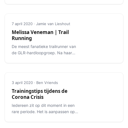
7 april 2020 · Jamie van Lieshout
Melissa Veneman | Trail
Running
De meest fanatieke trailrunner van
de GLR-hardloopgroep. Na haar
eerste trailrun was Melissa niet meer
te stoppen.
3 april 2020 · Ben Vriends
Trainingstips tijdens de
Corona Crisis
Iedereen zit op dit moment in een
rare periode. Het is aanpassen op
werkgebied, in je sociale leven, maar
ook op sportgebied.