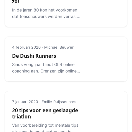
zo!
In de jaren 80 kon het voorkomen
dat toeschouwers werden verrast
met een omkleedsessie in de
wisselzone.
4 februari 2020 · Michael Beuwer
De Dushi Runners
Sinds vorig jaar biedt GLR online
coaching aan. Grenzen zijn online
geen beperking: we begeleiden ook
internationale lopers.
7 januari 2020 · Emilie Ruijssenaars
20 tips voor een geslaagde
triatlon
Van voorbereiding tot mentale tips:
alles wat je moet weten voor je