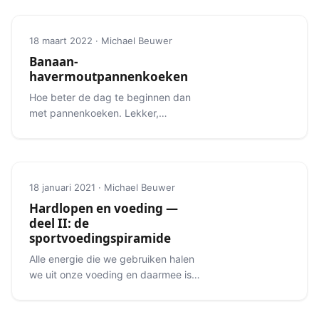
18 maart 2022 · Michael Beuwer
Banaan-
havermoutpannenkoeken
Hoe beter de dag te beginnen dan
met pannenkoeken. Lekker,
makkelijk en een ideale maaltijd voor
de wedstrijd of een flinke training.
18 januari 2021 · Michael Beuwer
Hardlopen en voeding —
deel II: de
sportvoedingspiramide
Alle energie die we gebruiken halen
we uit onze voeding en daarmee is
het ook de brandstof voor onze
looptrainingen.