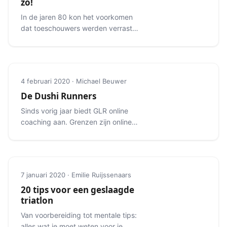
zo!
In de jaren 80 kon het voorkomen
dat toeschouwers werden verrast
met een omkleedsessie in de
wisselzone.
4 februari 2020 · Michael Beuwer
De Dushi Runners
Sinds vorig jaar biedt GLR online
coaching aan. Grenzen zijn online
geen beperking: we begeleiden ook
internationale lopers.
7 januari 2020 · Emilie Ruijssenaars
20 tips voor een geslaagde
triatlon
Van voorbereiding tot mentale tips:
alles wat je moet weten voor je