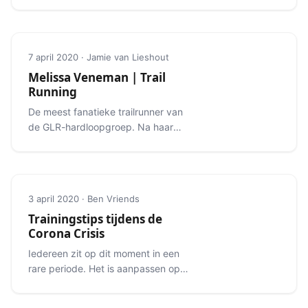
7 april 2020 · Jamie van Lieshout
Melissa Veneman | Trail
Running
De meest fanatieke trailrunner van
de GLR-hardloopgroep. Na haar
eerste trailrun was Melissa niet meer
te stoppen.
3 april 2020 · Ben Vriends
Trainingstips tijdens de
Corona Crisis
Iedereen zit op dit moment in een
rare periode. Het is aanpassen op
werkgebied, in je sociale leven, maar
ook op sportgebied.